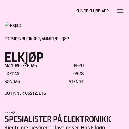
Hopp til hovedinnhold
KUNDEKLUBB APP
FORSIDE
/
BUTIKKER
/
ANNET
/
ELKJØP
ELKJØP
MANDAG-FREDAG
09-20
LØRDAG
09-18
SØNDAG
STENGT
DU FINNER OSS I
2. ETG
SPESIALISTER PÅ ELEKTRONIKK
Kjente merkevarer til lave priser. Hos Elkjøp