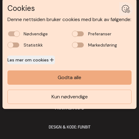
ÅPNINGSTIDER
INSPIRASJON
BUTIKKER
KUNDEKLUBB
KONTAKT OSS
PRAKTISK INFO
DESIGN & KODE: FUNBIT