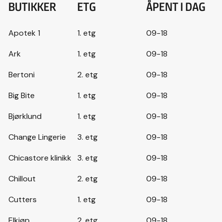
BUTIKKER
ETG
ÅPENT I DAG
Apotek 1
1. etg
09-18
Ark
1. etg
09-18
Bertoni
2. etg
09-18
Big Bite
1. etg
09-18
Bjørklund
1. etg
09-18
Change Lingerie
3. etg
09-18
Chicastore klinikk
3. etg
09-18
Chillout
2. etg
09-18
Cutters
1. etg
09-18
Elkjøp
2. etg
09-18