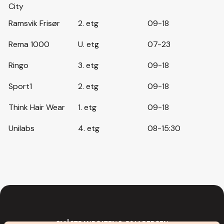
City
Ramsvik Frisør
2. etg
09-18
Rema 1000
U. etg
07-23
Ringo
3. etg
09-18
Sport1
2. etg
09-18
Think Hair Wear
1. etg
09-18
Unilabs
4. etg
08-15:30
SMÅSTRANDGATEN 3
,
5014
BERGEN