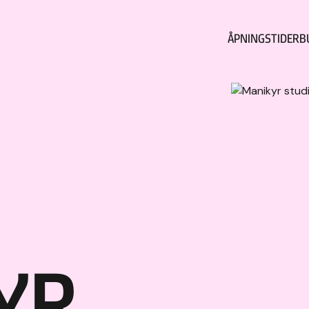
ÅPNINGSTIDER
B
YR