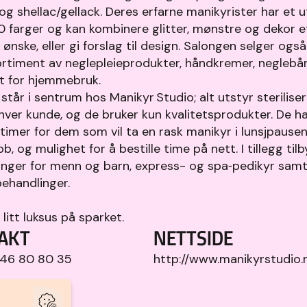
og shellac/gellack. Deres erfarne manikyrister har et 
 farger og kan kombinere glitter, mønstre og dekor e
ønske, eller gi forslag til design. Salongen selger også
ortiment av neglepleieprodukter, håndkremer, neglebå
tt for hjemmebruk.
står i sentrum hos Manikyr Studio; alt utstyr sterilise
ver kunde, og de bruker kun kvalitetsprodukter. De h
timer for dem som vil ta en rask manikyr i lunsjpausen
obb, og mulighet for å bestille time på nett. I tillegg til
inger for menn og barn, express- og spa‑pedikyr sam
behandlinger.
litt luksus på sparket.
AKT
NETTSIDE
46 80 80 35
http://www.manikyrstudio.