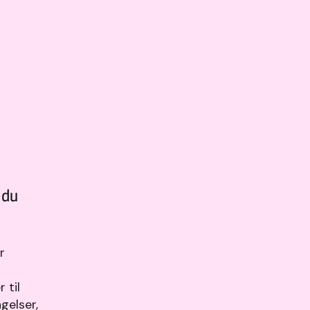
 du
r
 til
gelser,