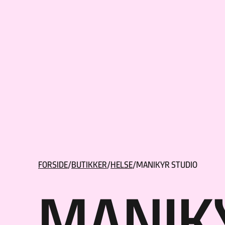
Hopp til hovedinnhold
FORSIDE
/
BUTIKKER
/
HELSE
/
MANIKYR STUDIO
MANIK