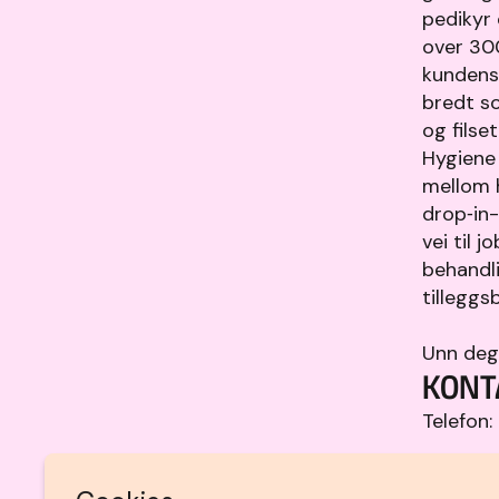
pedikyr 
over 300
kundens 
bredt s
og filse
Hygiene 
mellom h
drop‑in-
vei til j
behandl
tilleggs
Unn deg 
KONT
Telefon: