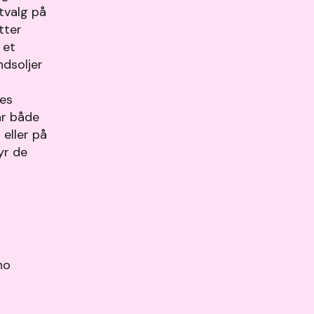
utvalg på
tter
 et
ndsoljer
res
ar både
 eller på
byr de
t
no