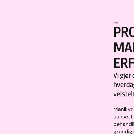
PR
MA
ER
Vi gjør
hverdag
velstel
Manikyr 
uansett 
behandli
grundige